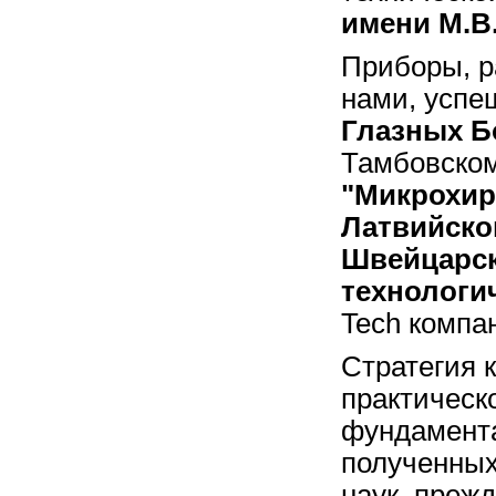
имени М.В
Приборы, р
нами, успе
Глазных Б
Тамбовско
"Микрохир
Латвийско
Швейцарс
технологи
Tech комп
Стратегия 
практическ
фундамента
полученных
наук, прежд