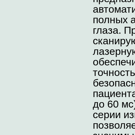
автомат
полных 
глаза.
П
сканиру
лазерну
обеспеч
точност
безопас
пациент
до 60 мс
серии из
позволяе