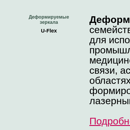
Деформ
Деформируемые
зеркала
семейст
U-Flex
для исп
промышл
медицин
связи, а
областях
формиро
лазерны
Подробн