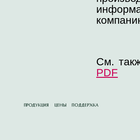
инфор
компани
См. так
PDF