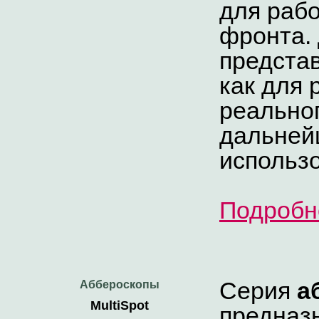
для рабо
фронта.
представ
как для 
реальног
дальней
использо
Подробн
Серия
а
Аббероскопы
MultiSpot
предназ