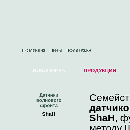
ВИЗИОНИКА
ПРОДУКЦИЯ
Семейс
Датчики
волнового
датчико
фронта
ShaH
ShaH
, 
методу 