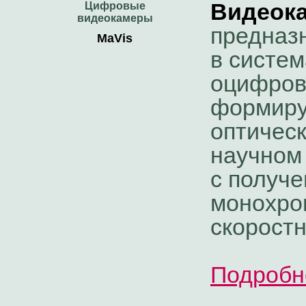
Видеок
Цифровые
видеокамеры
предназ
MaVis
в систем
оцифров
формиру
оптическ
научном
с получ
монохро
скорост
Подробн