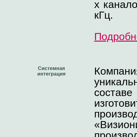
х канало
кГц.
Подробн
Компани
Системная
интеграция
уникал
состав
изготов
произ
«Визио
произв