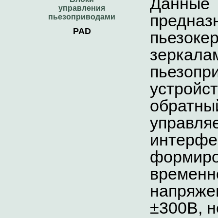
Данн
управления
предна
пьезоприводами
PAD
пьезоке
зерк
пьезо
устройс
обратн
управля
интер
форми
временн
напряже
±
300В, н