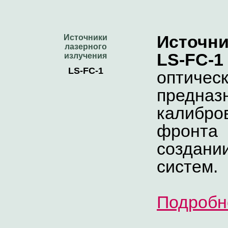
Источни
Источники
лазерного
LS-FC-1
излучения
LS-FC-1
опти
предна
калибро
фронта 
создани
систем.
Подробн