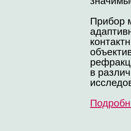
значимы
Прибор 
адаптивн
контактн
объекти
рефракци
в разли
исследо
Подробн