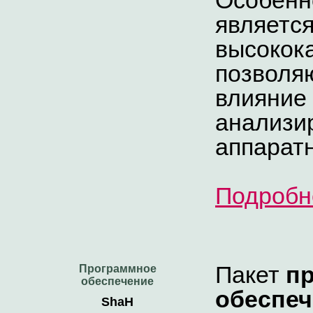
Особенн
являетс
высокок
позволя
влияние 
анализир
аппарат
Подробн
Пакет
п
Программное
обеспечение
обеспеч
ShaH