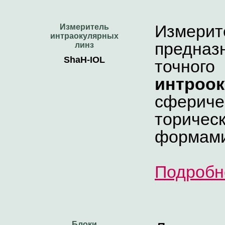
Измерит
Измеритель
интраокулярных
предна
линз
ShaH-IOL
точног
интроо
сферич
ториче
формами
Подробн
Блоки